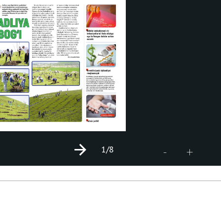
1
/8
+
-