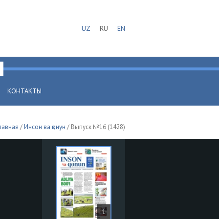
UZ
RU
EN
КОНТАКТЫ
лавная
/
Инсон ва қонун
/ Выпуск №16 (1428)
1