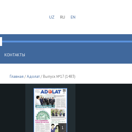
UZ
RU
EN
КОНТАКТЫ
Главная
/
Адолат
/ Выпуск №17 (1483)
1