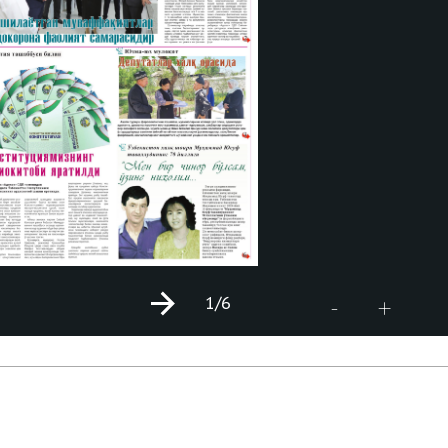
1
/6
+
-