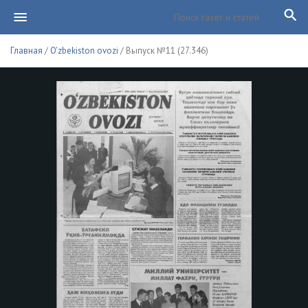
Главная
/
O'zbekiston ovozi
/ Выпуск №11 (27.346)