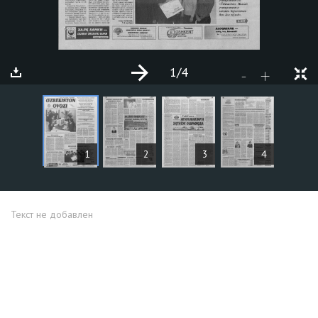
1
/4
+
-
СТАТЬИ
1
2
3
4
Текст не добавлен