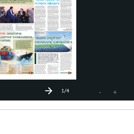
1
/4
+
-