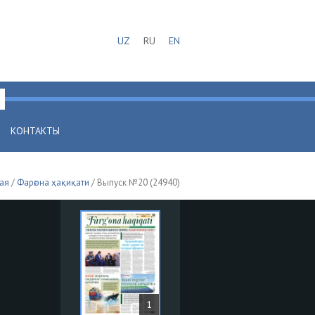
UZ
RU
EN
КОНТАКТЫ
ая
/
Фарғона ҳақиқати
/ Выпуск №20 (24940)
1