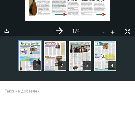
1
/4
+
-
СТАТЬИ
1
2
3
4
Текст не добавлен