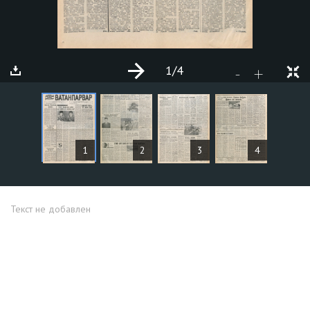
1
/4
+
-
СТАТЬИ
1
2
3
4
Текст не добавлен