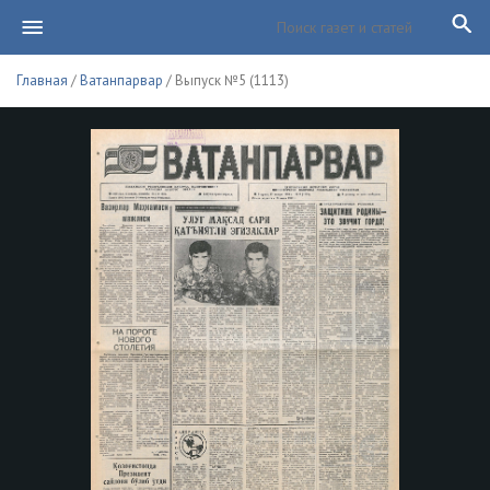
Главная
/
Ватанпарвар
/ Выпуск №5 (1113)