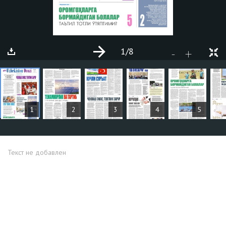
1
/8
+
-
СТАТЬИ
1
2
3
4
5
Текст не добавлен