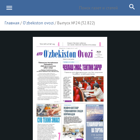
Главная
/
O'zbekiston ovozi
/ Выпуск №24 (32.822)