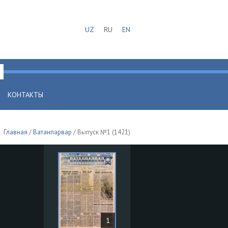
UZ
RU
EN
КОНТАКТЫ
Главная
/
Ватанпарвар
/ Выпуск №1 (1421)
1