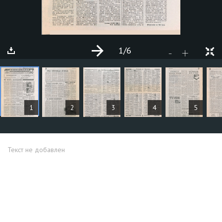
1
/6
+
-
СТАТЬИ
1
2
3
4
5
Текст не добавлен