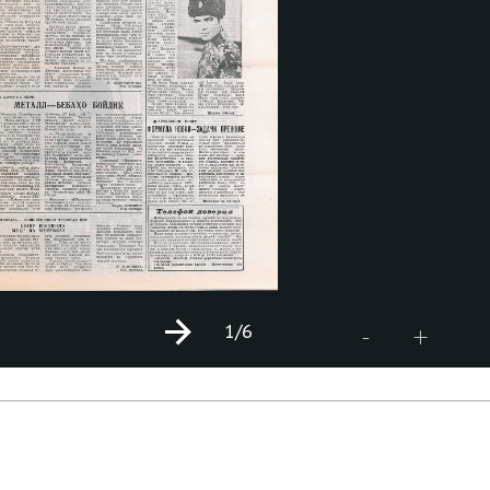
1
/6
+
-