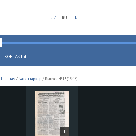
UZ
RU
EN
КОНТАКТЫ
Главная
/
Ватанпарвар
/ Выпуск №15(1903)
1