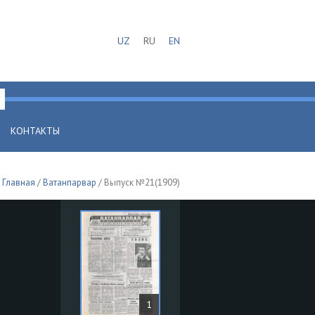
UZ
RU
EN
КОНТАКТЫ
Главная
/
Ватанпарвар
/ Выпуск №21(1909)
1