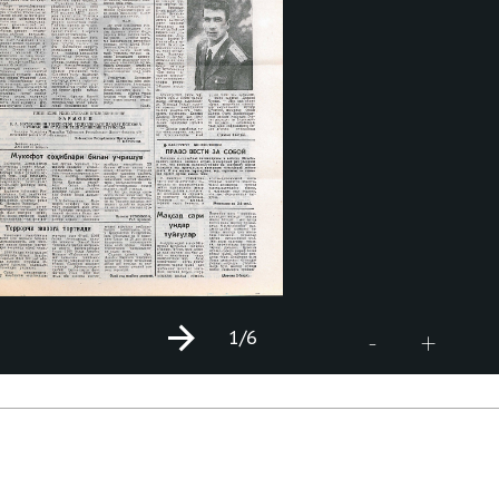
1
/6
+
-