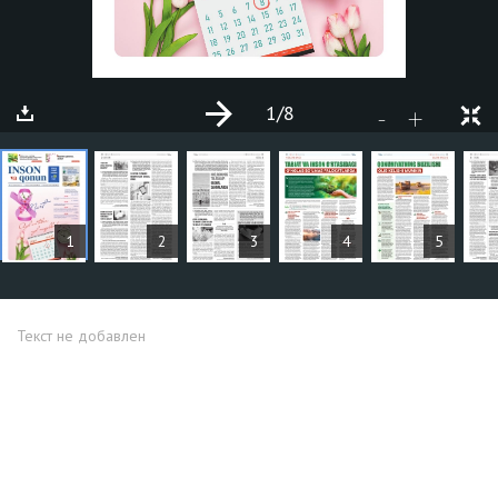
1
/8
+
-
СТАТЬИ
1
2
3
4
5
Текст не добавлен