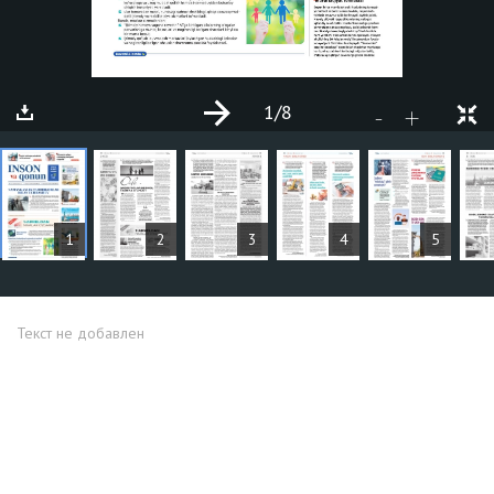
1
/8
+
-
СТАТЬИ
1
2
3
4
5
Текст не добавлен