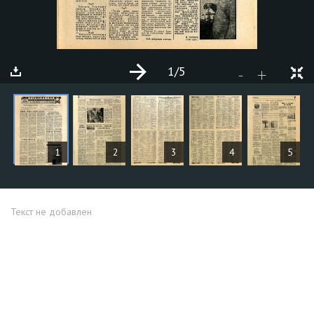
1
/5
+
-
СТАТЬИ
1
2
3
4
5
Текст не добавлен