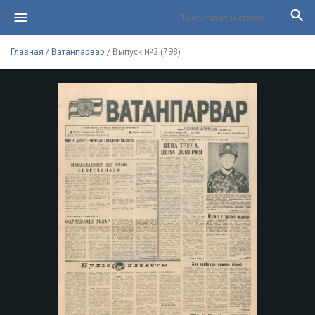
Главная
/
Ватанпарвар
/ Выпуск №2 (798)