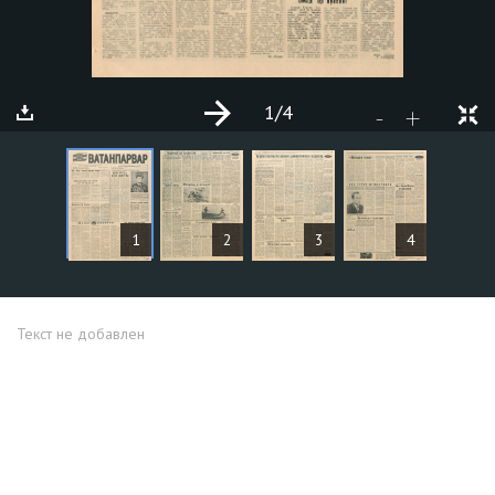
1
/4
+
-
СТАТЬИ
1
2
3
4
Текст не добавлен