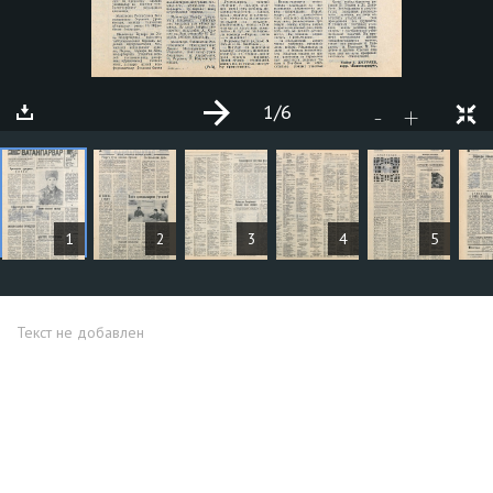
1
/6
+
-
СТАТЬИ
1
2
3
4
5
Текст не добавлен