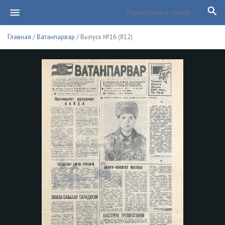
Главная
/
Ватанпарвар
/ Выпуск №16 (812)