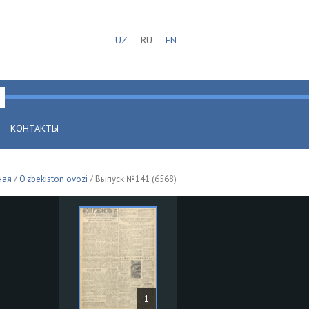
UZ
RU
EN
КОНТАКТЫ
ная
/
O'zbekiston ovozi
/ Выпуск №141 (6568)
1