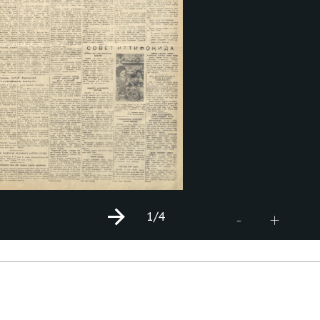
1
/4
+
-