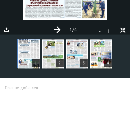
1
/4
+
-
СТАТЬИ
1
2
3
4
Текст не добавлен