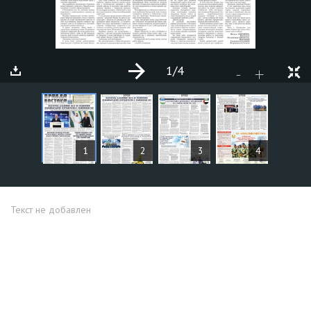
1
/4
+
-
СТАТЬИ
1
2
3
4
Текст не добавлен