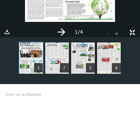
1
/4
+
-
СТАТЬИ
1
2
3
4
Текст не добавлен