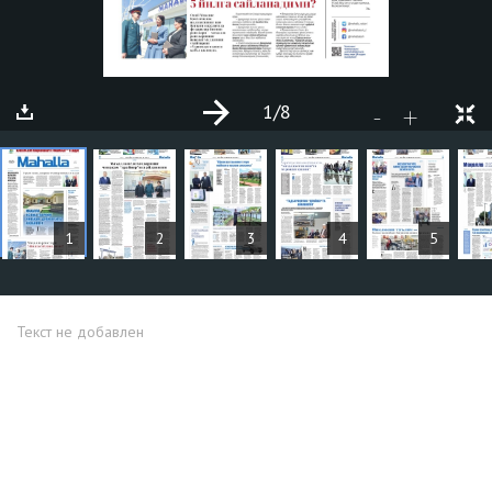
1
/8
+
-
СТАТЬИ
1
2
3
4
5
Текст не добавлен