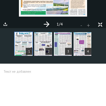
1
/4
+
-
СТАТЬИ
1
2
3
4
Текст не добавлен