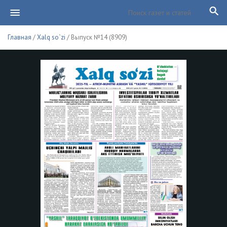
Главная
/
Xalq so`zi
/ Выпуск №14 (8909)