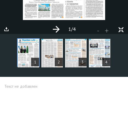
1
/4
+
-
СТАТЬИ
1
2
3
4
Текст не добавлен