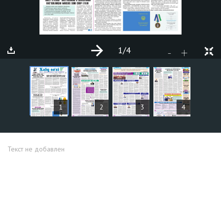
1
/4
+
-
СТАТЬИ
1
2
3
4
Текст не добавлен