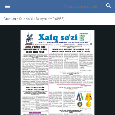
Главная
/
Xalq so`zi
/ Выпуск №40 (8935)