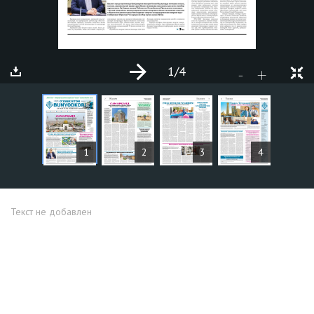
1
/4
+
-
СТАТЬИ
1
2
3
4
Текст не добавлен