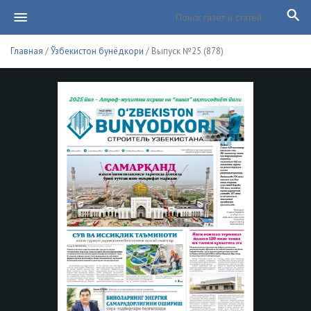
Главная
/
Ўзбекистон бунёдкори
/ Выпуск №25 (878)