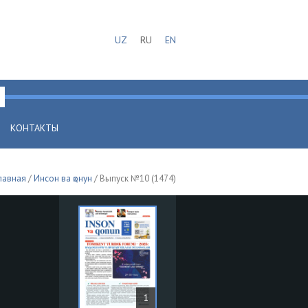
UZ
RU
EN
КОНТАКТЫ
лавная
/
Инсон ва қонун
/ Выпуск №10 (1474)
1