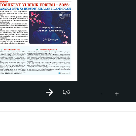
1
/8
+
-