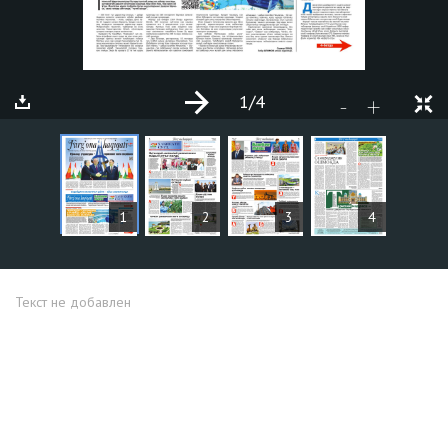
1
/4
+
-
СТАТЬИ
1
2
3
4
Текст не добавлен