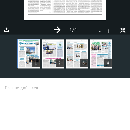
1
/4
+
-
СТАТЬИ
1
2
3
4
Текст не добавлен