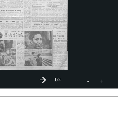
1
/4
+
-