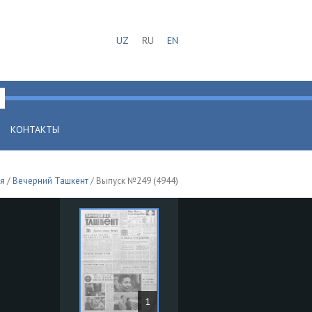
UZ
RU
EN
КОНТАКТЫ
ая
/
Вечерний Ташкент
/ Выпуск №249 (4944)
1