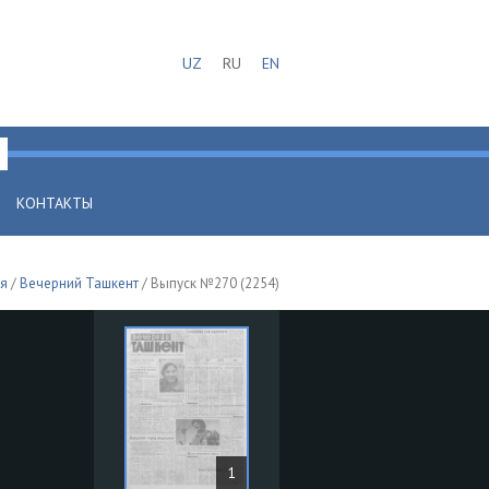
UZ
RU
EN
КОНТАКТЫ
ая
/
Вечерний Ташкент
/ Выпуск №270 (2254)
1