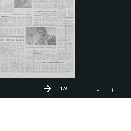
1
/4
+
-