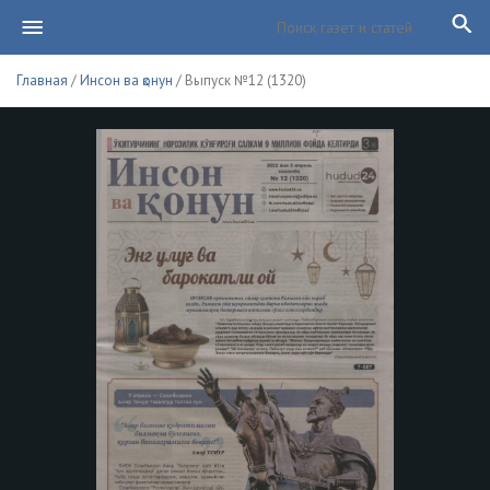
Главная
/
Инсон ва қонун
/ Выпуск №12 (1320)