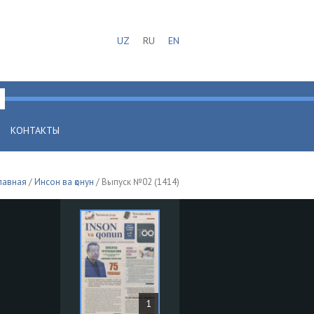
UZ
RU
EN
КОНТАКТЫ
лавная
/
Инсон ва қонун
/ Выпуск №02 (1414)
1