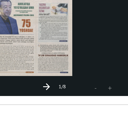
1
/8
+
-