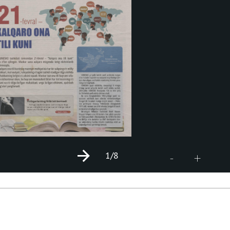
1
/8
+
-