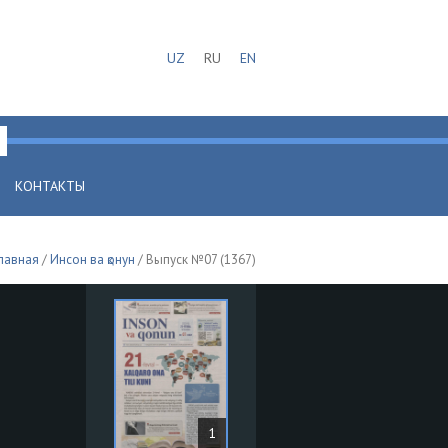
UZ
RU
EN
КОНТАКТЫ
лавная
/
Инсон ва қонун
/ Выпуск №07 (1367)
1