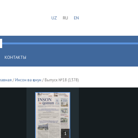
UZ
RU
EN
КОНТАКТЫ
лавная
/
Инсон ва қонун
/ Выпуск №18 (1378)
1