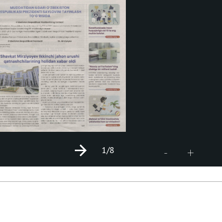
1
/8
+
-