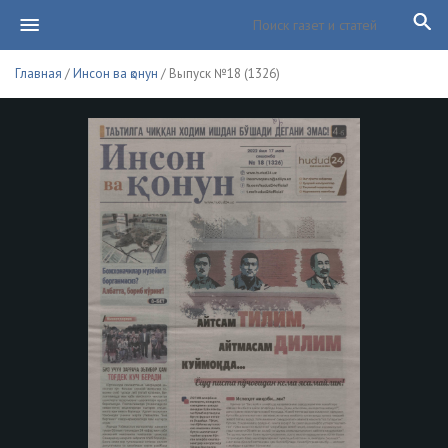
Главная
/
Инсон ва қонун
/ Выпуск №18 (1326)