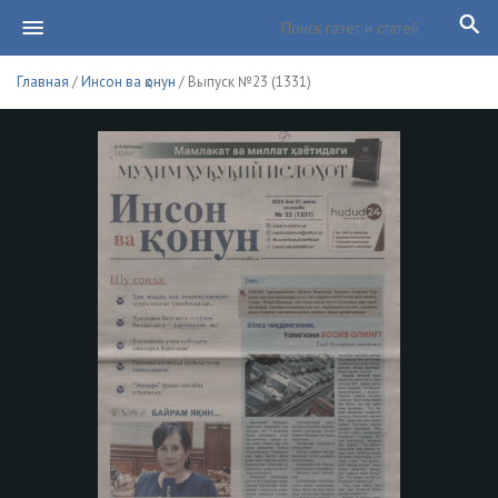
Главная
/
Инсон ва қонун
/ Выпуск №23 (1331)