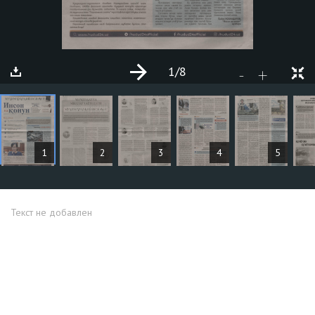
1
/8
+
-
СТАТЬИ
1
2
3
4
5
Текст не добавлен