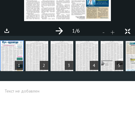
1
/6
+
-
СТАТЬИ
1
2
3
4
5
Текст не добавлен