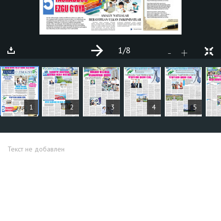
1
/8
+
-
СТАТЬИ
1
2
3
4
5
Текст не добавлен