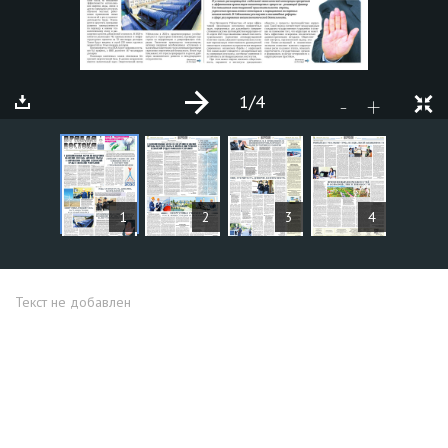
1
/4
+
-
СТАТЬИ
1
2
3
4
Текст не добавлен