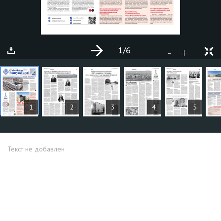
1
/6
+
-
СТАТЬИ
1
2
3
4
5
Текст не добавлен