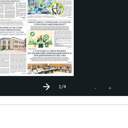
1
/4
+
-