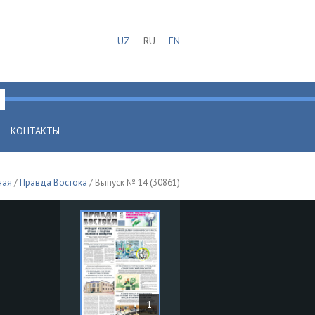
UZ
RU
EN
КОНТАКТЫ
ная
/
Правда Востока
/ Выпуск № 14 (30861)
1