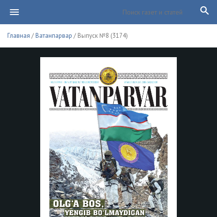
Главная
/
Ватанпарвар
/ Выпуск №8 (3174)