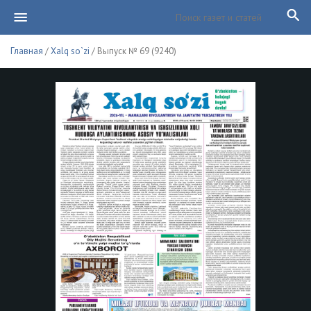
Главная
/
Xalq so`zi
/ Выпуск № 69 (9240)