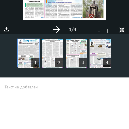
1
/4
+
-
СТАТЬИ
1
2
3
4
Текст не добавлен