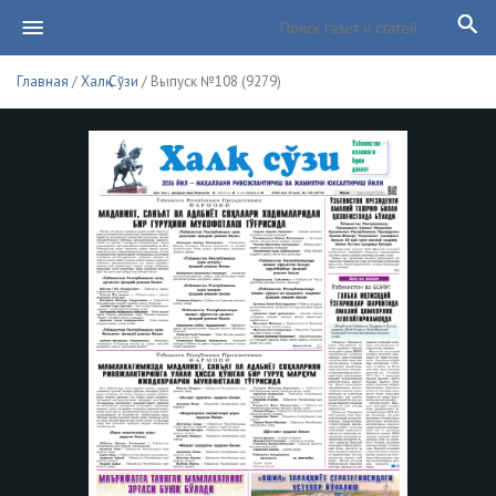
Главная
/
Халқ Сўзи
/ Выпуск №108 (9279)