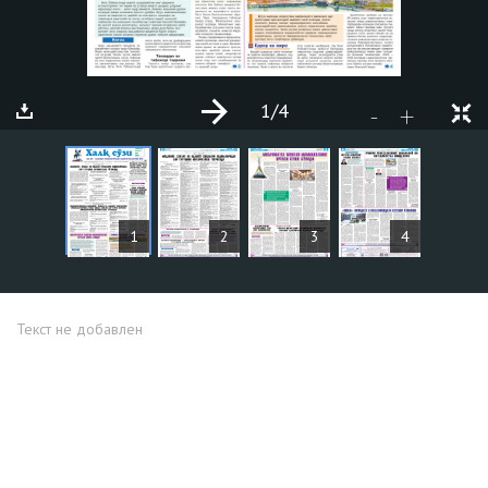
1
/4
+
-
СТАТЬИ
1
2
3
4
Текст не добавлен