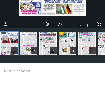
1
/6
+
-
СТАТЬИ
1
2
3
4
5
Текст не добавлен