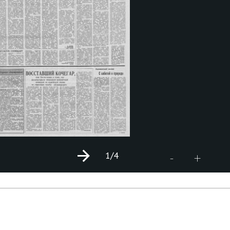
1
/4
+
-