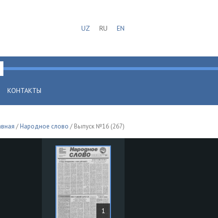
UZ
RU
EN
КОНТАКТЫ
авная
/
Народное слово
/ Выпуск №16 (267)
1