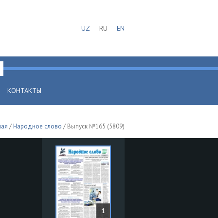
UZ
RU
EN
КОНТАКТЫ
ная
/
Народное слово
/ Выпуск №165 (5809)
1