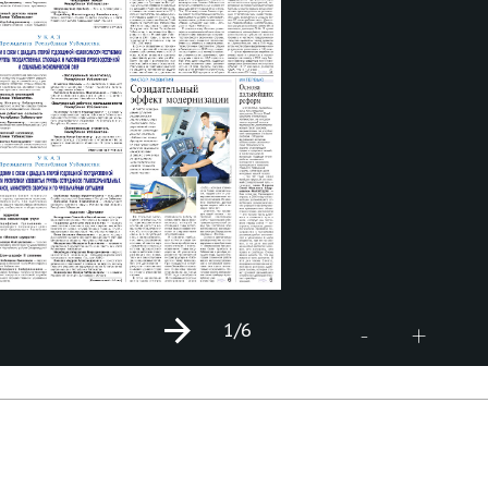
1
/6
+
-