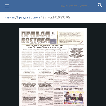
Главная
/
Правда Востока
/ Выпуск №10(29240)