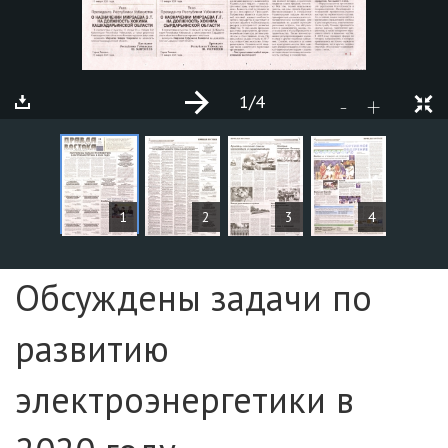
1
/4
+
-
СТАТЬИ
1
2
3
4
Страница №1
Обсуждены задачи по
развитию
электроэнергетики в