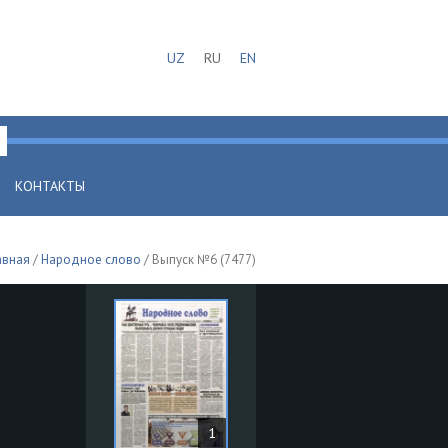
UZ
RU
EN
КОНТАКТЫ
авная
/
Народное слово
/ Выпуск №6 (7477)
1