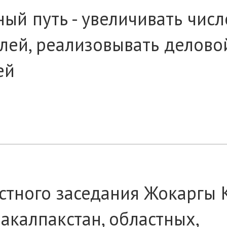
ый путь - увеличивать числ
лей, реализовывать делово
ей
стного заседания Жокаргы 
акалпакстан, областных,