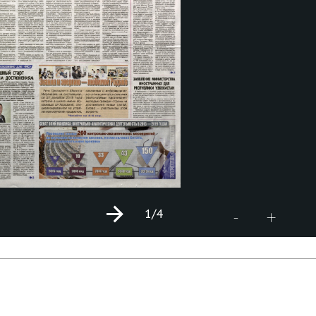
1
/4
+
-