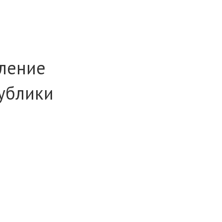
вление
ублики