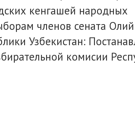
одских кенгашей народных
ыборам членов сената Олий
лики Узбекистан: Постана
збирательной комисии Респ