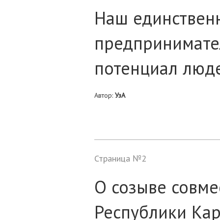
Наш единственн
предпринимате
потенциал люд
Автор:
УзА
Страница №2
О созыве совме
Республики Кар