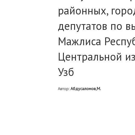
районных, гор
депутатов по в
Мажлиса Респуб
Центральной и
Узб
Автор:
Абдусаломов,М.