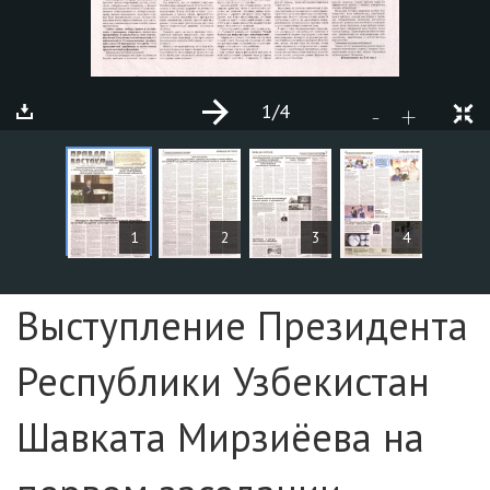
1
/4
+
-
СТАТЬИ
1
2
3
4
Страница №1
Выступление Президента
Республики Узбекистан
Шавката Мирзиёева на