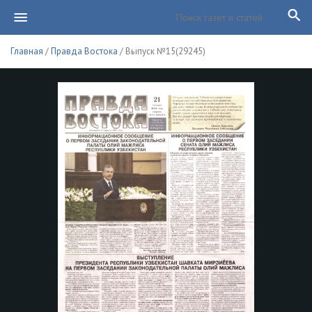
Главная
/
Правда Востока
/ Выпуск №15(29245)